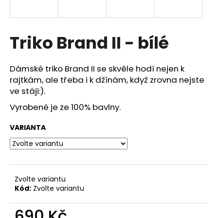
a
j
í
Triko Brand II - bílé
t
?
Dámské triko Brand II se skvěle hodí nejen k
rajtkám, ale třeba i k džínám, když zrovna nejste
ve stáji:).
Vyrobené je ze 100% bavlny.
HLEDAT
VARIANTA
D
o
p
Zvolte variantu
o
Kód:
Zvolte variantu
r
u
690 Kč