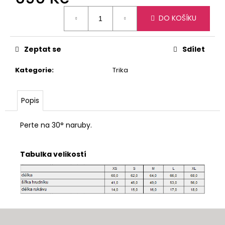
č
Měrná
u
DO KOŠÍKU
cena:
j
e
m
Zeptat se
Sdílet
e
Kategorie
:
Trika
JEZDECKÉ
POLO
Popis
TRIKO
CZECH
RIDERS
Perte na 30° naruby.
950
Kč
Tabulka velikostí
Z