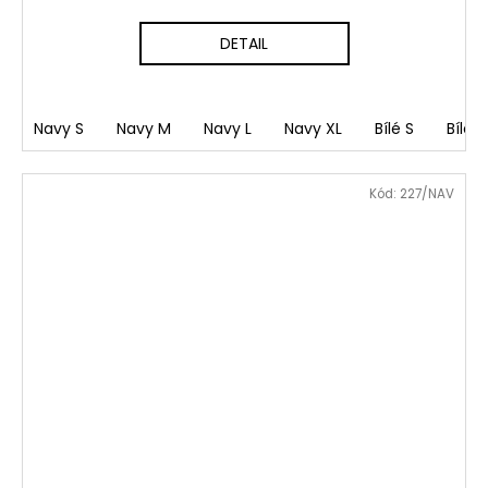
DETAIL
Navy S
Navy M
Navy L
Navy XL
Bílé S
Bílé 
Kód:
227/NAV