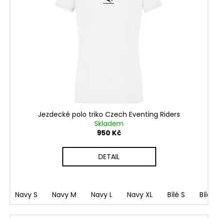
Jezdecké polo triko Czech Eventing Riders
Skladem
950 Kč
DETAIL
Navy S
Navy M
Navy L
Navy XL
Bílé S
Bílé 