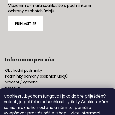
í
p
Vložením e-mailu souhlasíte s
podmínkami
r
ochrany osobních údajů
v
k
PŘIHLÁSIT SE
y
v
ý
p
i
s
u
Informace pro vás
Obchodní podmínky
Podmínky ochrany osobních údajů
Vrácení / výměna
Kontakty
Cookies! Abychom fungovali jako dobře přiježděný
valach, je potřeba odsouhlasit tydlety Cookies. Vám
Facebook
se nic hrozného nestane a nám to pomůže
vylepšovat pro vás náš e-shop.
Více informací