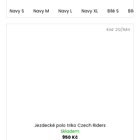
Navy S
Navy M
Navy L
Navy XL
Bílé S
Bílé 
Kód:
212/NAV
Jezdecké polo triko Czech Riders
Skladem
950 Kč