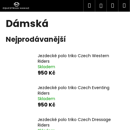
K
Přejít
Hledat
Náku
M
Přihlášen
na
o
obsah
Zpět
Zpět
košík
š
Dámská
í
C
k
Nejprodávanější
o
p
o
Jezdecké polo triko Czech Western
t
Riders
Skladem
ř
950 Kč
e
b
Jezdecké polo triko Czech Eventing
u
Riders
j
Skladem
950 Kč
e
t
Jezdecké polo triko Czech Dressage
e
Riders
n