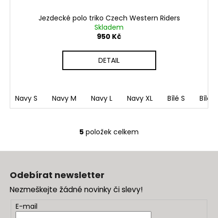
Jezdecké polo triko Czech Western Riders
Skladem
950 Kč
DETAIL
Navy S
Navy M
Navy L
Navy XL
Bílé S
Bílé 
5
položek celkem
O
v
Z
l
á
á
Odebírat newsletter
d
p
a
Nezmeškejte žádné novinky či slevy!
a
c
t
E-mail
í