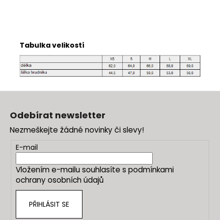
Tabulka velikostí
Z
á
Odebírat newsletter
p
Nezmeškejte žádné novinky či slevy!
a
t
E-mail
í
Vložením e-mailu souhlasíte s
podmínkami
ochrany osobních údajů
PŘIHLÁSIT SE