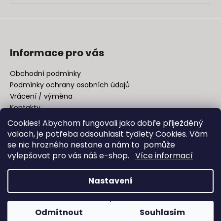
Informace pro vás
Obchodní podmínky
Podmínky ochrany osobních údajů
Vrácení / výměna
Kontakty
Cookies! Abychom fungovali jako dobře přiježděný
valach, je potřeba odsouhlasit tydlety Cookies. Vám
Facebook
se nic hrozného nestane a nám to pomůže
vylepšovat pro vás náš e-shop.
Více informací
Nastavení
Vytvořil Shoptet
Copyright 2026
EQUESTRIAN MANIAC
. Všechna práva
Odmítnout
Souhlasím
vyhrazena.