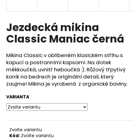
a
j
í
Jezdecká mikina
t
Classic Maniac černá
?
Mikina Classic v oblíbeném klasickém střihu s
kapucí a postranními kapsami. Na dotek
měkkoučká, uvnitř heboučká :). Růžový třpytivý
HLEDAT
koník na bedrech je originální detail, který
zaujme! Mikina je vyrobená z organické bavlny.
VARIANTA
D
o
p
o
r
Zvolte variantu
u
Kód:
Zvolte variantu