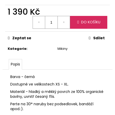
č
u
1 390 Kč
j
e
Měrná
DO KOŠÍKU
m
cena:
e
Zeptat se
Sdílet
JEZDECKÉ
POLO
Kategorie
:
Mikiny
TRIKO
CZECH
RIDERS
Popis
950
Kč
Barva - černá
Dostupné ve velikostech XS - XL.
Materiál - hladký a měkký povrch ze 100
% organické
bavlny, uvnitř česaný flís.
Perte na 30° naruby bez podsedlovek, bandáží
apod.:).