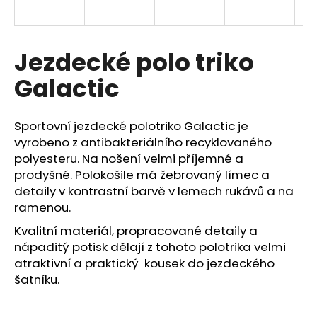
a
j
í
Jezdecké polo triko
t
Galactic
?
Sportovní jezdecké polotriko Galactic je
vyrobeno z antibakteriálního recyklovaného
polyesteru. Na nošení velmi příjemné a
HLEDAT
prodyšné. Polokošile má žebrovaný límec a
detaily v kontrastní barvě v lemech rukávů a na
ramenou.
D
Kvalitní materiál, propracované detaily a
o
nápaditý potisk dělají z tohoto polotrika velmi
p
atraktivní a praktický kousek do jezdeckého
o
šatníku.
r
u