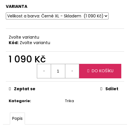
č
u
VARIANTA
j
e
m
e
Zvolte variantu
Kód:
Zvolte variantu
DÁMSKÁ
JEZDECKÁ
1 090 Kč
VESTA
LEGATTO
Měrná
ČERNÁ
DO KOŠÍKU
cena:
2
290
Kč
Zeptat se
Sdílet
Kategorie
:
Trika
Popis