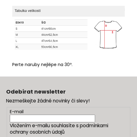
Perte naruby nejlépe na 30º.
Z
á
Odebírat newsletter
p
Nezmeškejte žádné novinky či slevy!
a
t
E-mail
í
Vložením e-mailu souhlasíte s
podmínkami
ochrany osobních údajů